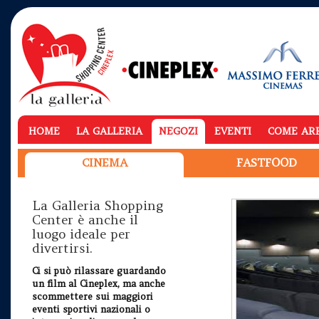
HOME
LA GALLERIA
NEGOZI
EVENTI
COME AR
CINEMA
FASTFOOD
La Galleria Shopping
Center è anche il
luogo ideale per
divertirsi.
Ci si può rilassare guardando
un film al Cineplex, ma anche
scommettere sui maggiori
eventi sportivi nazionali o